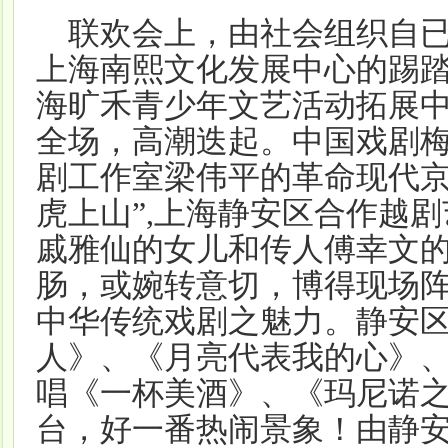
联欢会上，由社会组织自已
上海南熙文化发展中心的踢
海旷禾青少年文艺活动拓展中心的
全场，高潮迭起。中国戏剧
剧工作室梁伟平的革命现代京
虎上山”,上海静安区合作越
戚雅仙的女儿和传人傅幸文
肠，或婉转意切，博得现场
中华传统戏剧之魅力。静安
人》、《月亮代表我的心》
唱《一杯美酒》、《玛尼诺
台，好一番热闹景象！由静