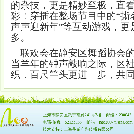
的杂技，更是精妙至极，直
彩！穿插在整场节目中的“撕名
声声迎新年”等互动游戏，更
多。
联欢会在静安区舞蹈协会的
当羊年的钟声敲响之际，区
织，百尺竿头更进一步，共
上海市静安区武宁南路241号3楼 邮编：20004
电话/传真：52133533 邮箱：ngo2007@sina.
技术支持：上海曼威广告传播有限公司